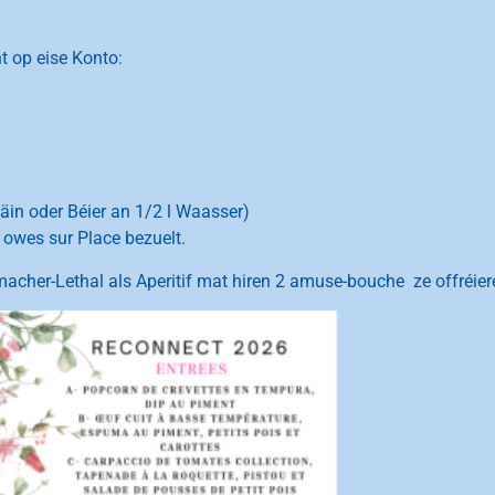
t op eise Konto:
Wäin oder Béier an 1/2 l Waasser)
 owes sur Place bezuelt.
cher-Lethal als Aperitif mat hiren 2 amuse-bouche ze offréier