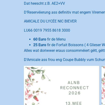
Dat heescht z.B. AE2+VV
D’Reservéierung ass definitiv mat engem Viremen
AMICALE DU LYCÉE NIC BIEVER
LU66 0019 7955 8618 3000
60 Euro
fir de Menu
25 Euro
fir de Forfait Boissons ( 4 Glieser 
Alles wat doriwwer eraus consomméiert gëtt, gëtt
D’Amicale ass frou eng Coupe Bubbly vum Schuma