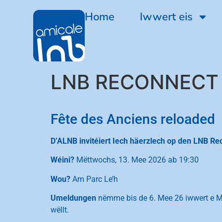
Home
Iwwert eis
LNB RECONNECT
Fête des Anciens reloaded
D’ALNB invitéiert Iech häerzlech op den LNB Re
Wéini?
Mëttwochs, 13. Mee 2026 ab 19:30
Wou?
Am Parc Le’h
Umeldungen
nëmme bis de 6. Mee 26 iwwert e M
wëllt.