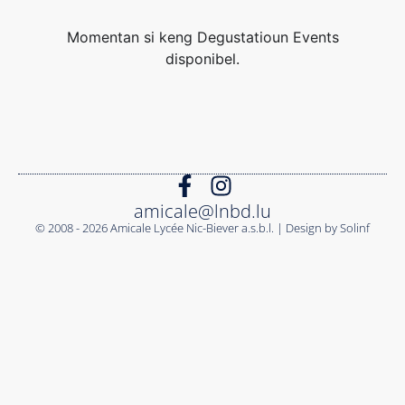
Momentan si keng Degustatioun Events
disponibel.
amicale@lnbd.lu
© 2008 - 2026 Amicale Lycée Nic-Biever a.s.b.l. | Design by Solinf